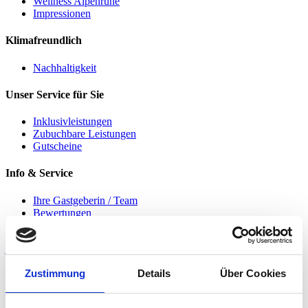
Wellness Alpenruhe
Impressionen
Klimafreundlich
Nachhaltigkeit
Unser Service für Sie
Inklusivleistungen
Zubuchbare Leistungen
Gutscheine
Info & Service
Ihre Gastgeberin / Team
Bewertungen
Lieferanten und Partner-Unternehmen
jetzt buchen
Kontakt & Anfahrt
Zustimmung
Details
Über Cookies
Impressum
Datenschutz