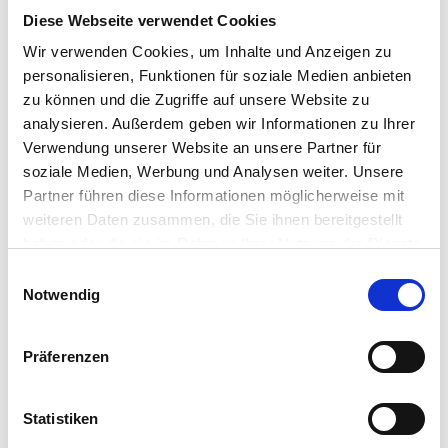
AGB
Diese Webseite verwendet Cookies
Wir verwenden Cookies, um Inhalte und Anzeigen zu
personalisieren, Funktionen für soziale Medien anbieten
Angebote & Pauschalen
zu können und die Zugriffe auf unsere Website zu
analysieren. Außerdem geben wir Informationen zu Ihrer
Verwendung unserer Website an unsere Partner für
soziale Medien, Werbung und Analysen weiter. Unsere
Partner führen diese Informationen möglicherweise mit
weiteren Daten zusammen, die Sie ihnen bereitgestellt
haben oder die sie im Rahmen Ihrer Nutzung der Dienste
Chalets
gesammelt haben.
Einwilligungsauswahl
Die Chalets / Wohnungen sind ein Zusammenspiel aus traditioneller
Notwendig
Eleganz und modernem Purismus – für Ihre besonderen
Urlaubsmomente. Holz, wohin das Auge blickt. Der
charakteristische Duft von Lärche, Fichte, Tanne und Eiche prägen
Präferenzen
das Ambiente des Alpin Chalet; sowohl innen als auch außen. Holz,
Natursteine und großflächige Grasflächen bilden die wesentlichen
Elemente unseres klimafreundlichen Hauses.
Statistiken
Wir haben für Sie einen stilvollen Raum mit alpinem Charme