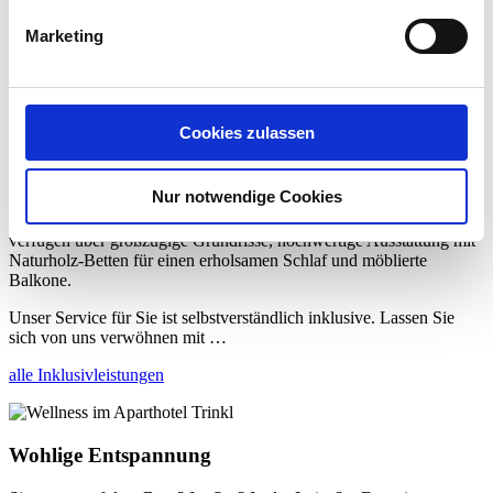
geschaffen. Einen Raum, in dem Sie ankommen, durchatmen und
sich wohlfühlen können.
Marketing
Wählen Sie Ihr Lieblings-Chalet
Natürlich wohlfühlen
geht ganz einfach
Cookies zulassen
Nur notwendige Cookies
Ihnen soll es bei uns an nichts fehlen… Alle unsere Wohnungen
verfügen über großzügige Grundrisse, hochwertige Ausstattung mit
Naturholz-Betten für einen erholsamen Schlaf und möblierte
Balkone.
Unser Service für Sie ist selbstverständlich inklusive. Lassen Sie
sich von uns verwöhnen mit …
alle Inklusivleistungen
Wohlige Entspannung